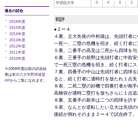
0
0
0
2
学習院大学
過去の試合
戦評
2016年度
2015年度
●２ー４
2014年度
４裏、立大先発の中村雄は、先頭打者に
2013年度
一死一、二塁の危機を招き、続く打者に
2012年度
５裏、二番手の高見は二死から四球を与
2011年度
６裏、三番手の前野は先頭打者に中前安
2010年度
で一死三塁の危機を招き、続く打者にス
※2009年度以前の試合結
７裏、四番手の中山は先頭打者に四球を
果は
東京六大学野球連盟
ると、続く打者に適時打を放たれ１点失
HP
からご覧になれます。
８表、二死二塁の好機で四番打者が相手
高橋弥が適時二塁打を放ちさらに１点追
８裏、五番手の新井は二つの四球を許す
９表、なんとか逆転したい立大は先頭の
後続が倒れそのまま２ー４で試合終了。