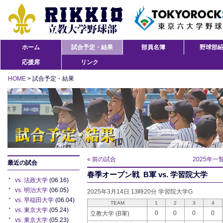
ホーム
試合予定・結果
部員名簿
野球部
応援席
リンク
HOME
> 試合予定・結果
« 前の試合
2025年一
最近の試合
春季オープン戦 B軍 vs. 学習院大学
vs. 法政大学
(06.16)
vs. 明治大学
(06.05)
2025年3月14日 13時20分 学習院大学G
vs. 早稲田大学
(06.04)
TEAM
1
2
3
4
vs. 東京大学
(05.24)
0
0
0
0
立教大学 (B軍)
vs. 東京大学
(05.23)