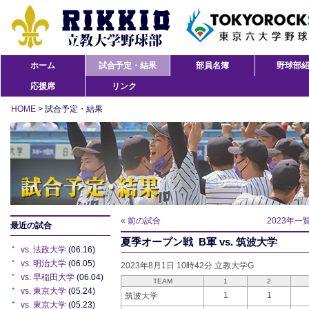
ホーム
試合予定・結果
部員名簿
野球部
応援席
リンク
HOME
> 試合予定・結果
« 前の試合
2023年一
最近の試合
夏季オープン戦 B軍 vs. 筑波大学
vs. 法政大学
(06.16)
vs. 明治大学
(06.05)
2023年8月1日 10時42分 立教大学G
vs. 早稲田大学
(06.04)
TEAM
1
2
vs. 東京大学
(05.24)
1
1
筑波大学
vs. 東京大学
(05.23)