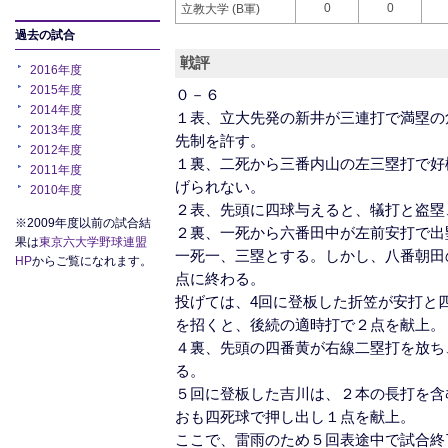
0
0
立教大学 (B軍)
過去の試合
戦評
2016年度
2015年度
０－６
2014年度
１表、立大先発の新井が三連打で満塁の
2013年度
先制を許す。
2012年度
１裏、二死から三番内山の左三塁打で好
2011年度
げられない。
2010年度
２表、先頭に四球与えると、犠打と盗塁
※2009年度以前の試合結
２裏、一死から六番田中が左前安打で出
果は
東京六大学野球連盟
一死一、三塁とする。しかし、八番朝田
HP
からご覧になれます。
点に終わる。
投げては、4回に登板した折笠が安打と
を招くと、後続の適時打で２点を献上。
４裏、先頭の四番黄が右線二塁打を放ち
る。
５回に登板した吉川は、２本の長打を含
おも四死球で押し出し１点を献上。
ここで、雷雨のため５回表途中で試合終