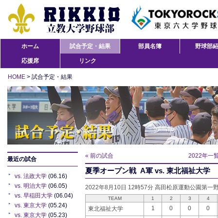
ホーム
試合予定・結果
部員名簿
野球部
応援席
リンク
HOME
> 試合予定・結果
« 前の試合
2022年一
最近の試合
夏季オープン戦 A軍 vs. 東北福祉大学
vs. 法政大学
(06.16)
vs. 明治大学
(06.05)
2022年8月10日 12時57分 高田松原運動公園第一
vs. 早稲田大学
(06.04)
TEAM
1
2
3
4
vs. 東京大学
(05.24)
1
0
0
0
東北福祉大学
vs. 東京大学
(05.23)