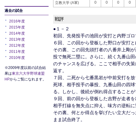
0
0
0
0
立教大学 (A軍)
過去の試合
戦評
2016年度
2015年度
●１－２
2014年度
初回、先発投手の池田が安打と内野ゴロ
2013年度
６回、この回から登板した野口が安打と
2012年度
その裏、この回先頭打者の八番井上剛が
2011年度
投で無死二塁に。さらに、続く九番山田
2010年度
のチャンスを広げる。ここで相手の失策
※2009年度以前の試合結
返す。
果は
東京六大学野球連盟
７回、二死から七番黒岩が中前安打を放
HP
からご覧になれます。
死球、相手投手の暴投、九番山田の四球
る。しかし、後続が倒れ得点することが
９回、前の回から登板した吉野が走者を
相手打線を無失点に抑え、味方の逆転に
その裏、何とか得点を挙げたい立大だっ
まま試合終了。