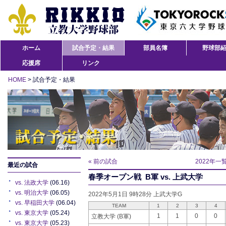
ホーム
試合予定・結果
部員名簿
野球部
応援席
リンク
HOME
> 試合予定・結果
« 前の試合
2022年一
最近の試合
春季オープン戦 B軍 vs. 上武大学
vs. 法政大学
(06.16)
vs. 明治大学
(06.05)
2022年5月1日 9時28分 上武大学G
vs. 早稲田大学
(06.04)
TEAM
1
2
3
4
vs. 東京大学
(05.24)
1
1
0
0
立教大学 (B軍)
vs. 東京大学
(05.23)