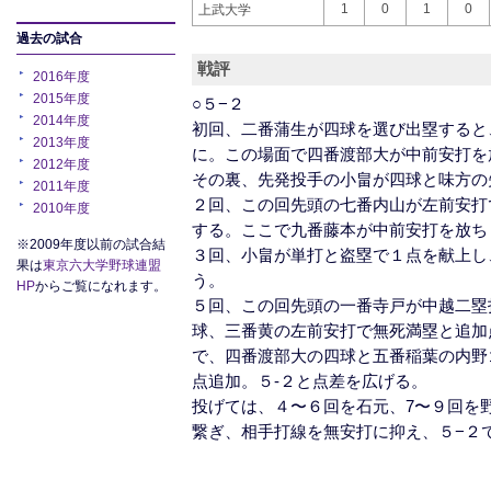
1
0
1
0
上武大学
過去の試合
戦評
2016年度
2015年度
○５−２
2014年度
初回、二番蒲生が四球を選び出塁すると
2013年度
に。この場面で四番渡部大が中前安打を
2012年度
その裏、先発投手の小畠が四球と味方の
2011年度
２回、この回先頭の七番内山が左前安打
2010年度
する。ここで九番藤本が中前安打を放ち
※2009年度以前の試合結
３回、小畠が単打と盗塁で１点を献上し
果は
東京六大学野球連盟
う。
HP
からご覧になれます。
５回、この回先頭の一番寺戸が中越二塁
球、三番黄の左前安打で無死満塁と追加
で、四番渡部大の四球と五番稲葉の内野
点追加。５-２と点差を広げる。
投げては、４〜６回を石元、7〜９回を
繋ぎ、相手打線を無安打に抑え、５−２