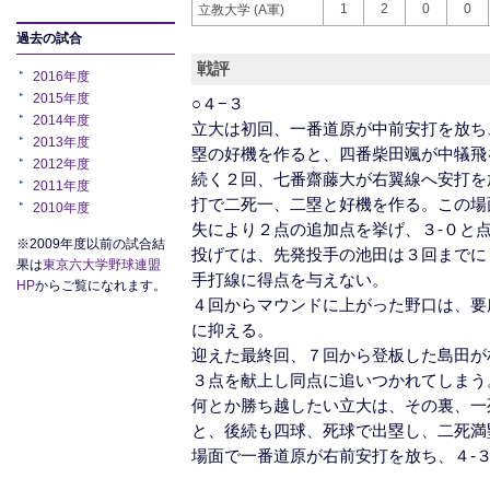
1
2
0
0
立教大学 (A軍)
過去の試合
戦評
2016年度
2015年度
○４−３
2014年度
立大は初回、一番道原が中前安打を放ち
2013年度
塁の好機を作ると、四番柴田颯が中犠飛
2012年度
続く２回、七番齋藤大が右翼線へ安打を
2011年度
打で二死一、二塁と好機を作る。この場
2010年度
失により２点の追加点を挙げ、３-０と
※2009年度以前の試合結
投げては、先発投手の池田は３回までに
果は
東京六大学野球連盟
手打線に得点を与えない。
HP
からご覧になれます。
４回からマウンドに上がった野口は、要
に抑える。
迎えた最終回、７回から登板した島田が
３点を献上し同点に追いつかれてしまう
何とか勝ち越したい立大は、その裏、一
と、後続も四球、死球で出塁し、二死満
場面で一番道原が右前安打を放ち、４-