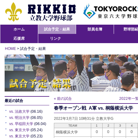
ホーム
試合予定・結果
部員名簿
野球部
応援席
リンク
HOME
> 試合予定・結果
« 前の試合
2022年一
最近の試合
春季オープン戦 A軍 vs. 桐蔭横浜大学
vs. 法政大学
(06.16)
vs. 明治大学
(06.05)
2022年3月7日 10時31分 立教大学G
vs. 早稲田大学
(06.04)
TEAM
1
2
3
4
vs. 東京大学
(05.24)
0
0
0
0
桐蔭横浜大学
vs. 東京大学
(05.23)