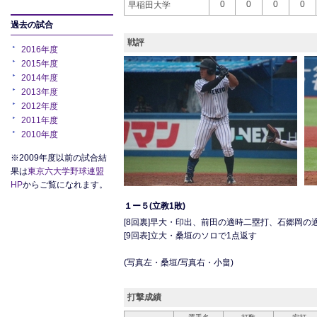
0
0
0
0
早稲田大学
過去の試合
戦評
2016年度
2015年度
2014年度
2013年度
2012年度
2011年度
2010年度
※2009年度以前の試合結
果は
東京六大学野球連盟
HP
からご覧になれます。
１ー５(立教1敗)
[8回裏]早大・印出、前田の適時二塁打、石郷岡の
[9回表]立大・桑垣のソロで1点返す
(写真左・桑垣/写真右・小畠)
打撃成績