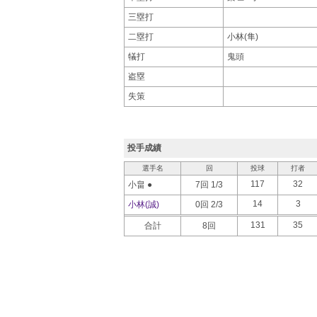
三塁打
二塁打
小林(隼)
犠打
鬼頭
盗塁
失策
投手成績
選手名
回
投球
打者
117
32
小畠 ●
7回 1/3
14
3
小林(誠)
0回 2/3
131
35
合計
8回