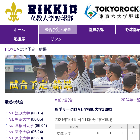
ホーム
試合予定・結果
部員名簿
野球部
応援席
リンク
HOME
> 試合予定・結果
« 前の試合
2024年一
最近の試合
秋季リーグ戦 vs.早稲田大学1回戦
vs. 法政大学
(06.16)
vs. 明治大学
(06.05)
2024年10月5日 11時0分 神宮球場
vs. 早稲田大学
(06.04)
TEAM
1
2
3
4
vs. 東京大学
(05.24)
0
0
0
0
立教大学
vs. 東京大学
(05.23)