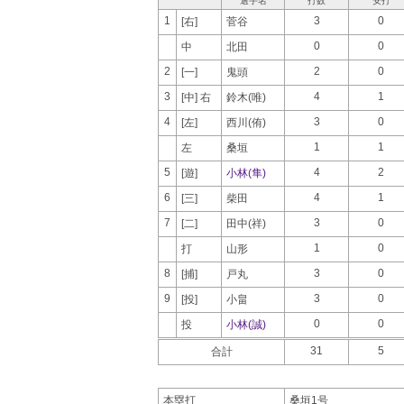
選手名
打数
安打
1
3
0
[右]
菅谷
0
0
中
北田
2
2
0
[一]
鬼頭
3
4
1
[中] 右
鈴木(唯)
4
3
0
[左]
西川(侑)
1
1
左
桑垣
5
4
2
[遊]
小林(隼)
6
4
1
[三]
柴田
7
3
0
[二]
田中(祥)
1
0
打
山形
8
3
0
[捕]
戸丸
9
3
0
[投]
小畠
0
0
投
小林(誠)
31
5
合計
本塁打
桑垣1号