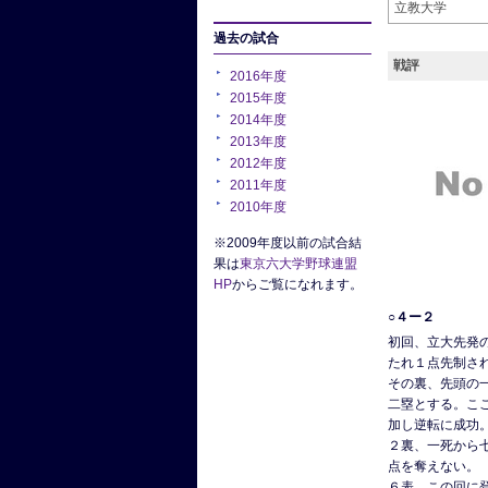
立教大学
過去の試合
戦評
2016年度
2015年度
2014年度
2013年度
2012年度
2011年度
2010年度
※2009年度以前の試合結
果は
東京六大学野球連盟
HP
からご覧になれます。
○４ー２
初回、立大先発
たれ１点先制さ
その裏、先頭の
二塁とする。こ
加し逆転に成功
２裏、一死から
点を奪えない。
６表、この回に