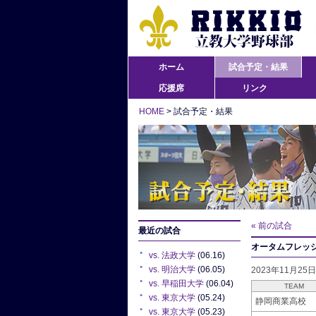
ホーム
試合予定・結果
応援席
リンク
HOME
> 試合予定・結果
« 前の試合
最近の試合
オータムフレッシ
vs. 法政大学
(06.16)
vs. 明治大学
(06.05)
2023年11月25
vs. 早稲田大学
(06.04)
TEAM
vs. 東京大学
(05.24)
静岡商業高校
vs. 東京大学
(05.23)