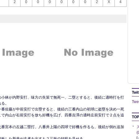
2
0
0
0
0
0
0
2
X
4
Twit
の小林が内野安打、味方の失策で無死一、二塁とすると、後続に適時打を打
Twee
れる。
一番佐藤が中前安打で出塁すると、後続の三番内山の初球に盗塁を決め一死
こで内山が右前安打を放ち好機を広げ、四番吉澤の適時左前安打で２点を追
TOP
。
七番宮本の左越二塁打、八番井上陽の四球で好機を作るも、後続が倒れ追加
[
登板した新井が走者を出すも２三振の好投を見せる。