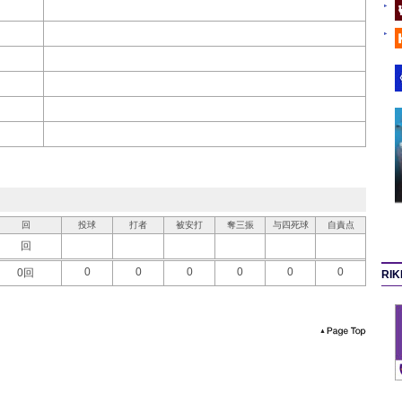
回
投球
打者
被安打
奪三振
与四死球
自責点
回
0
0
0
0
0
0
0回
RI