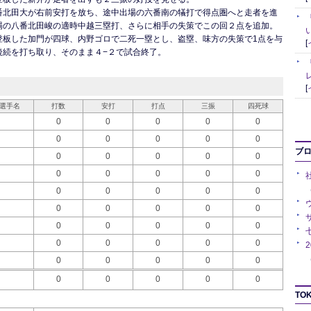
番北田大が右前安打を放ち、途中出場の六番南の犠打で得点圏へと走者を進
場の八番北田峻の適時中越三塁打、さらに相手の失策でこの回２点を追加。
登板した加門が四球、内野ゴロで二死一塁とし、盗塁、味方の失策で1点を与
[
後続を打ち取り、そのまま４−２で試合終了。
[
選手名
打数
安打
打点
三振
四死球
0
0
0
0
0
0
0
0
0
0
ブ
0
0
0
0
0
0
0
0
0
0
（
0
0
0
0
0
0
0
0
0
0
0
0
0
0
0
0
0
0
0
0
（
0
0
0
0
0
0
0
0
0
0
TOK