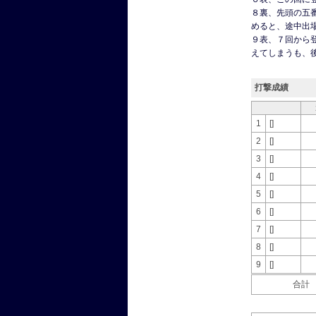
８裏、先頭の五
めると、途中出
９表、７回から
えてしまうも、
打撃成績
1
[]
2
[]
3
[]
4
[]
5
[]
6
[]
7
[]
8
[]
9
[]
合計