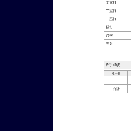
本塁打
三塁打
二塁打
犠打
盗塁
失策
投手成績
選手名
合計