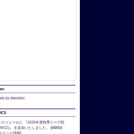
ter
ts by rikkiobbc
ICS
スケジュールに 『2026年度秋季リーグ戦
(09/12)』 を追加いたしました。
(08/03)
イベント情報
]