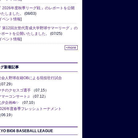
『 2026年度秋季リーグ戦 』のレポートを公開
いたしました。
(08/03)
イベント情報
]
『 第12回次世代育成大学野球サマーリーグ 』の
レポートを公開いたしました。
(07/25)
イベント情報
]
ログ新着記事
社会人野球在籍OBによる現役壮行試合
07.29）
ウチのクセスゴ選手
（07.15）
サマーコンサート♫
（07.12）
七夕企画🎋✨
（07.10）
2026年度春季フレッシュトーナメント
06.19）
YO BIG6 BASEBALL LEAGUE