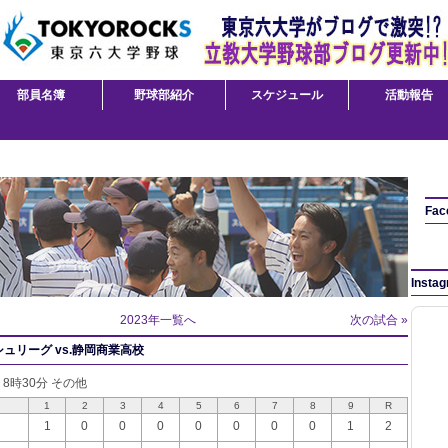
部員名簿
野球部紹介
スケジュール
活動報告
Fac
Insta
2023年一覧へ
次の試合 »
ュリーグ vs.静岡商業高校
日 8時30分 その他
1
2
3
4
5
6
7
8
9
R
1
0
0
0
0
0
0
0
1
2