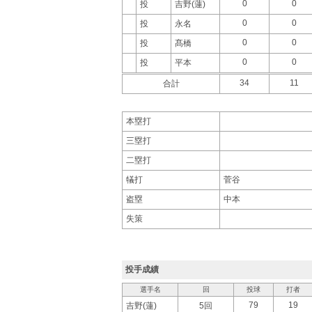
0
0
投
吉野(蓮)
0
0
投
永名
0
0
投
髙橋
0
0
投
平本
34
11
合計
本塁打
三塁打
二塁打
犠打
菅谷
盗塁
中本
失策
投手成績
選手名
回
投球
打者
79
19
吉野(蓮)
5回