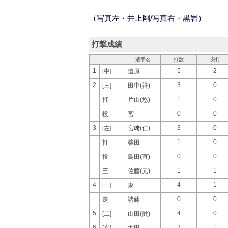
（写真左・井上剛/写真右・黒岩）
打撃成績
選手名
打数
安打
1
5
2
[中]
道原
2
3
0
[三]
田中(祥)
1
0
打
片山(悠)
0
0
投
宮
3
3
0
[左]
宮﨑(仁)
1
0
打
柴田
0
0
投
島田(直)
1
1
三
佐藤(元)
4
4
1
[一]
東
0
0
走
諸藤
5
4
0
[二]
山田(健)
6
3
1
[右]
太田