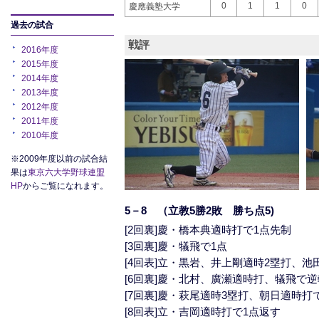
0
1
1
0
慶應義塾大学
過去の試合
戦評
2016年度
2015年度
2014年度
2013年度
2012年度
2011年度
2010年度
※2009年度以前の試合結
果は
東京六大学野球連盟
HP
からご覧になれます。
5－8 （立教5勝2敗 勝ち点5)
[2回裏]慶・橋本典適時打で1点先制
[3回裏]慶・犠飛で1点
[4回表]立・黒岩、井上剛適時2塁打、
[6回裏]慶・北村、廣瀬適時打、犠飛で逆
[7回裏]慶・萩尾適時3塁打、朝日適時打
[8回表]立・吉岡適時打で1点返す