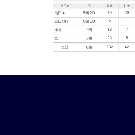
選手名
回
投球
打者
89
29
池田 ●
5回 2/3
2
1
島田(直)
0回 1/3
18
7
栗尾
1回
23
5
宮
1回
132
42
合計
8回