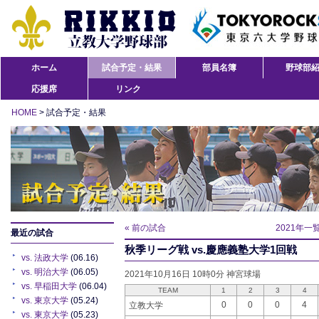
ホーム
試合予定・結果
部員名簿
野球部
応援席
リンク
HOME
> 試合予定・結果
« 前の試合
2021年一
最近の試合
秋季リーグ戦 vs.慶應義塾大学1回戦
vs. 法政大学
(06.16)
vs. 明治大学
(06.05)
2021年10月16日 10時0分 神宮球場
vs. 早稲田大学
(06.04)
TEAM
1
2
3
4
vs. 東京大学
(05.24)
0
0
0
4
立教大学
vs. 東京大学
(05.23)