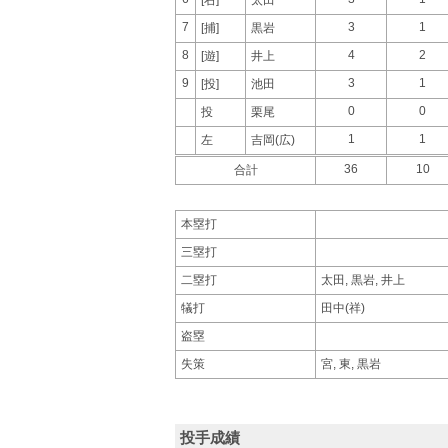
7
3
1
[捕]
黒岩
8
4
2
[遊]
井上
9
3
1
[投]
池田
0
0
投
栗尾
1
1
左
吉岡(広)
36
10
合計
本塁打
三塁打
二塁打
太田, 黒岩, 井上
犠打
田中(祥)
盗塁
失策
宮, 東, 黒岩
投手成績