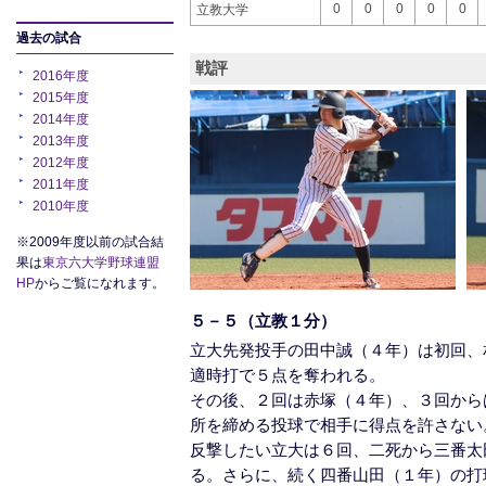
0
0
0
0
0
立教大学
過去の試合
戦評
2016年度
2015年度
2014年度
2013年度
2012年度
2011年度
2010年度
※2009年度以前の試合結
果は
東京六大学野球連盟
HP
からご覧になれます。
５－５（立教１分）
立大先発投手の田中誠（４年）は初回、
適時打で５点を奪われる。
その後、２回は赤塚（４年）、３回から
所を締める投球で相手に得点を許さない
反撃したい立大は６回、二死から三番太
る。さらに、続く四番山田（１年）の打