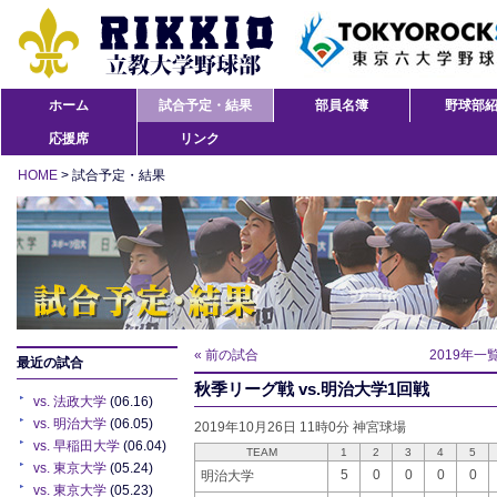
ホーム
試合予定・結果
部員名簿
野球部
応援席
リンク
HOME
> 試合予定・結果
« 前の試合
2019年一
最近の試合
秋季リーグ戦 vs.明治大学1回戦
vs. 法政大学
(06.16)
vs. 明治大学
(06.05)
2019年10月26日 11時0分 神宮球場
vs. 早稲田大学
(06.04)
TEAM
1
2
3
4
5
vs. 東京大学
(05.24)
5
0
0
0
0
明治大学
vs. 東京大学
(05.23)