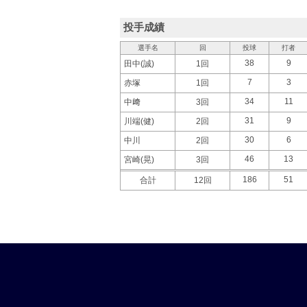
投手成績
選手名
回
投球
打者
38
9
田中(誠)
1回
7
3
赤塚
1回
34
11
中﨑
3回
31
9
川端(健)
2回
30
6
中川
2回
46
13
宮崎(晃)
3回
186
51
合計
12回