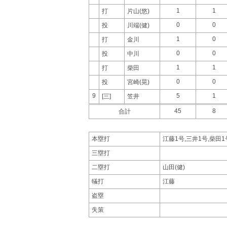
1
1
打
片山(悠)
0
0
投
川端(健)
1
0
打
金川
0
0
投
中川
1
1
打
柴田
0
0
投
宮崎(晃)
9
5
1
[三]
笠井
45
8
合計
本塁打
江藤1号,三井1号,柴田1
三塁打
二塁打
山田(健)
犠打
江藤
盗塁
失策