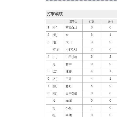
------------------------------------------------------
打撃成績
選手名
打数
安打
1
6
0
[中]
宮﨑(仁)
2
6
1
[遊]
宮
3
3
0
[右]
太田
2
0
打 右
小野(大)
4
6
2
[一]
山田(健)
0
0
走
林中
5
4
1
[二]
江藤
6
4
1
[左]
三井
7
5
0
[捕]
藤野
8
0
0
[投]
田中(誠)
0
0
投
赤塚
1
0
打
小松
0
0
投
中﨑