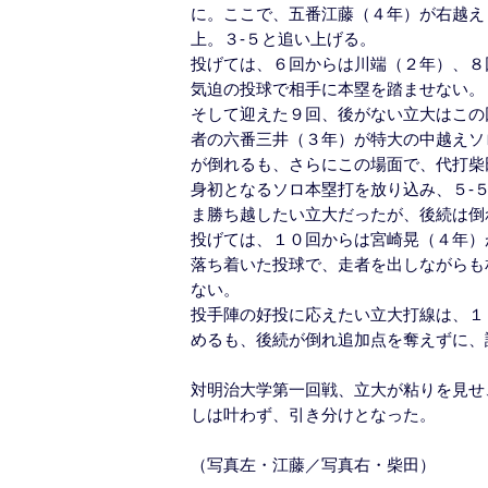
に。ここで、五番江藤（４年）が右越え
上。３-５と追い上げる。
投げては、６回からは川端（２年）、８
気迫の投球で相手に本塁を踏ませない。
そして迎えた９回、後がない立大はこの
者の六番三井（３年）が特大の中越えソ
が倒れるも、さらにこの場面で、代打柴
身初となるソロ本塁打を放り込み、５-
ま勝ち越したい立大だったが、後続は倒
投げては、１０回からは宮崎晃（４年）
落ち着いた投球で、走者を出しながらも
ない。
投手陣の好投に応えたい立大打線は、１
めるも、後続が倒れ追加点を奪えずに、
対明治大学第一回戦、立大が粘りを見せ
しは叶わず、引き分けとなった。
（写真左・江藤／写真右・柴田）