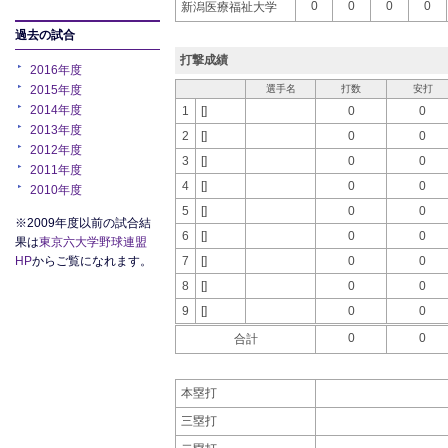
0
0
0
0
新潟医療福祉大学
過去の試合
打撃成績
2016年度
2015年度
選手名
打数
安打
2014年度
1
[]
0
0
2013年度
2
[]
0
0
2012年度
3
[]
0
0
2011年度
4
[]
0
0
2010年度
5
[]
0
0
※2009年度以前の試合結
6
[]
0
0
果は
東京六大学野球連盟
HP
からご覧になれます。
7
[]
0
0
8
[]
0
0
9
[]
0
0
0
0
合計
本塁打
三塁打