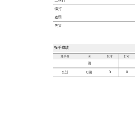
二塁打
犠打
盗塁
失策
投手成績
選手名
回
投球
打者
回
0
0
合計
0回