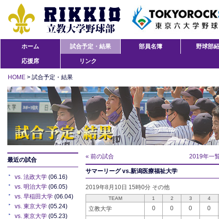
ホーム
試合予定・結果
部員名簿
野球部
応援席
リンク
HOME
> 試合予定・結果
« 前の試合
2019年一
最近の試合
サマーリーグ vs.新潟医療福祉大学
vs. 法政大学
(06.16)
vs. 明治大学
(06.05)
2019年8月10日 15時0分 その他
vs. 早稲田大学
(06.04)
TEAM
1
2
3
4
vs. 東京大学
(05.24)
0
0
0
0
立教大学
vs. 東京大学
(05.23)