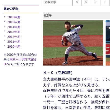
0
0
0
1
立教大学
過去の試合
戦評
2016年度
2015年度
2014年度
2013年度
2012年度
2011年度
2010年度
※2009年度以前の試合結
果は
東京六大学野球連盟
HP
からご覧になれます。
４－０（立教1勝）
立大先発投手の田中誠（４年）は、テン
えず、好調な立ち上がりを見せる。
両校無得点で迎えた４回、先に均衡を破
（３年）が四球で出塁すると、続く五番
一死一、三塁と好機を作る。後続が倒れ
塁打を放ち、三塁走者が生還。先制に成