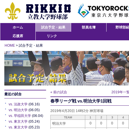
ホーム
試合予定・結果
部員名簿
野球部
応援席
リンク
HOME
> 試合予定・結果
« 前の試合
2019年一
最近の試合
春季リーグ戦 vs.明治大学1回戦
vs. 法政大学
(06.16)
vs. 明治大学
(06.05)
2019年4月20日 14時2分 神宮球場
vs. 早稲田大学
(06.04)
TEAM
1
2
3
4
vs. 東京大学
(05.24)
0
0
0
0
明治大学
vs. 東京大学
(05.23)