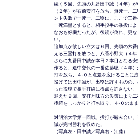
続く５回、先頭の九番田中誠（４年）が
（２年）が右前安打を放ち、無死一、二
ント失敗で一死一、二塁に。ここで三番
一死満塁とすると、相手投手の暴投によ
なおも好機だったが、後続が倒れ、更な
い。
追加点が欲しい立大は６回、先頭の六番
える三塁打を放つと、八番小野大（４年
さらに九番田中誠が本日２本目となる安
作ると、途中交代の一番佐藤聡（４年）
打を放ち、４-０と点差を広げることに
投げては田中誠が、出塁は許すものの、
った投球で相手打線に得点を許さない。
迎えた９回、安打と味方の失策により二
後続をしっかりと打ち取り、４-０のま
対明治大学第一回戦、投打が噛み合い、
誠が完封勝利を収めた。
（写真左・田中誠／写真右・江藤）