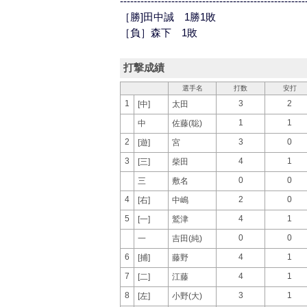
------------------------------------------------------
［勝]田中誠 1勝1敗
［負］森下 1敗
打撃成績
選手名
打数
安打
1
3
2
[中]
太田
1
1
中
佐藤(聡)
2
3
0
[遊]
宮
3
4
1
[三]
柴田
0
0
三
敷名
4
2
0
[右]
中嶋
5
4
1
[一]
鷲津
0
0
一
吉田(純)
6
4
1
[捕]
藤野
7
4
1
[二]
江藤
8
3
1
[左]
小野(大)