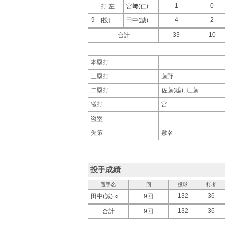
1
0
打 左
宮﨑(仁)
9
4
2
[投]
田中(誠)
33
10
合計
本塁打
三塁打
藤野
二塁打
佐藤(聡), 江藤
犠打
宮
盗塁
失策
敷名
投手成績
選手名
回
投球
打者
132
36
田中(誠) ○
9回
132
36
合計
9回