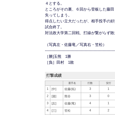
４とする。
ところがその裏、６回から登板した藤田
失ってしまう。
得点したい立大だったが、相手投手の好
試合終了。
対法政大学第二回戦、打線が繋がらず敗
（写真左・佐藤竜／写真右・笠松）
------------------------------------------------------
［勝]玉熊 1勝
［負］田村 1敗
打撃成績
選手名
打数
安打
1
3
1
[中]
佐藤(拓)
2
3
0
[遊]
熊谷
3
4
1
[左]
佐藤(竜)
4
4
2
[三]
笠松