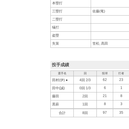
本塁打
三塁打
佐藤(竜)
二塁打
犠打
盗塁
失策
笠松, 髙田
投手成績
選手名
回
投球
打者
62
23
田村(伊) ●
4回 2/3
6
1
田中(誠)
0回 1/3
21
8
藤田
2回
8
3
黒萩
1回
97
35
合計
8回