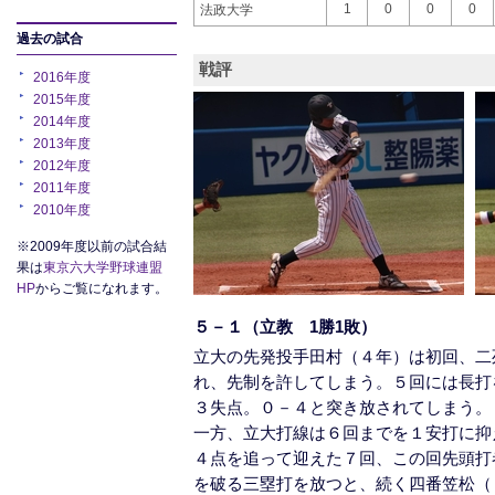
1
0
0
0
法政大学
過去の試合
戦評
2016年度
2015年度
2014年度
2013年度
2012年度
2011年度
2010年度
※2009年度以前の試合結
果は
東京六大学野球連盟
HP
からご覧になれます。
５－１（立教 1勝1敗）
立大の先発投手田村（４年）は初回、二
れ、先制を許してしまう。５回には長打
３失点。０－４と突き放されてしまう。
一方、立大打線は６回までを１安打に抑
４点を追って迎えた７回、この回先頭打
を破る三塁打を放つと、続く四番笠松（