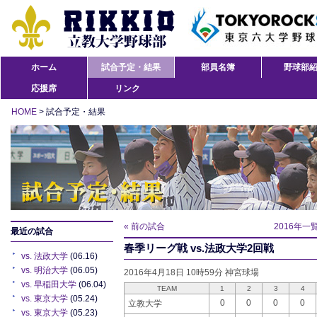
ホーム
試合予定・結果
部員名簿
野球部
応援席
リンク
HOME
> 試合予定・結果
« 前の試合
2016年一
最近の試合
春季リーグ戦 vs.法政大学2回戦
vs. 法政大学
(06.16)
vs. 明治大学
(06.05)
2016年4月18日 10時59分 神宮球場
vs. 早稲田大学
(06.04)
TEAM
1
2
3
4
vs. 東京大学
(05.24)
0
0
0
0
立教大学
vs. 東京大学
(05.23)