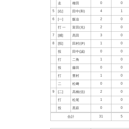
0
0
走
種田
5
4
1
[右]
田中(和)
6
2
0
[一]
飯迫
2
0
打 一
富田(光)
7
3
0
[捕]
髙田
8
1
0
[投]
田村(伊)
0
0
投
田中(誠)
1
0
打
二角
0
0
投
藤田
1
0
打
豊村
0
0
二
松﨑
9
2
0
[二]
高橋(信)
1
0
打
松尾
0
0
投
黒萩
31
5
合計