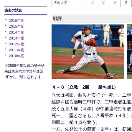
0
0
0
0
法政大学
過去の試合
戦評
2016年度
2015年度
2014年度
2013年度
2012年度
2011年度
2010年度
※2009年度以前の試合結
果は
東京六大学野球連盟
HP
からご覧になれます。
４－０（立教 2勝 勝ち点1）
立大は初回、敵失と安打で一死一、二塁
線際を破る適時二塁打で、二塁走者生還
続く五番大塚（４年）が中前適時打を放
死一、二塁となるも、八番平本（４年）
初回に一挙４点を奪う。
一方、先発投手の齋藤（２年）は、初回