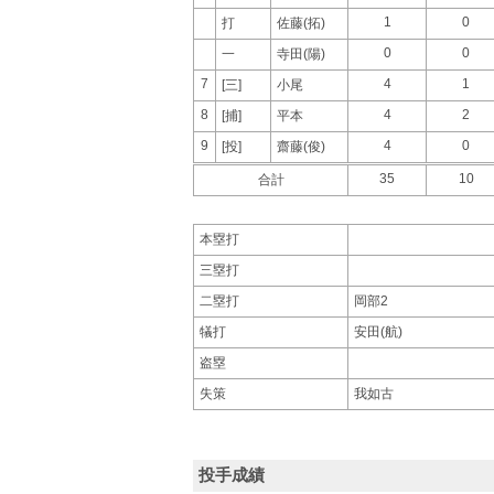
1
0
打
佐藤(拓)
0
0
一
寺田(陽)
7
4
1
[三]
小尾
8
4
2
[捕]
平本
9
4
0
[投]
齋藤(俊)
35
10
合計
本塁打
三塁打
二塁打
岡部2
犠打
安田(航)
盗塁
失策
我如古
投手成績