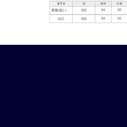
選手名
回
投球
打者
94
30
齋藤(俊) ○
9回
94
30
合計
9回