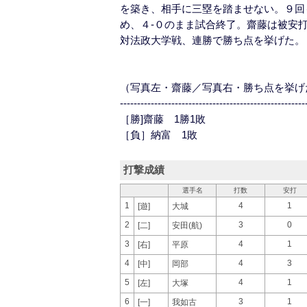
を築き、相手に三塁を踏ませない。９回
め、４‐０のまま試合終了。齋藤は被安
対法政大学戦、連勝で勝ち点を挙げた。
（写真左・齋藤／写真右・勝ち点を挙げ
------------------------------------------------------
［勝]齋藤 1勝1敗
［負］納富 1敗
打撃成績
選手名
打数
安打
1
4
1
[遊]
大城
2
3
0
[二]
安田(航)
3
4
1
[右]
平原
4
4
3
[中]
岡部
5
4
1
[左]
大塚
6
3
1
[一]
我如古