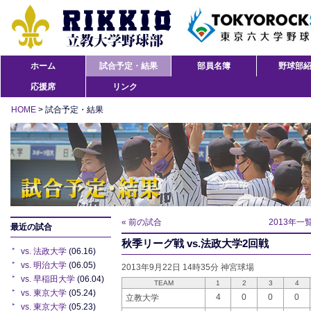
ホーム
試合予定・結果
部員名簿
野球部
応援席
リンク
HOME
> 試合予定・結果
« 前の試合
2013年一
最近の試合
秋季リーグ戦 vs.法政大学2回戦
vs. 法政大学
(06.16)
vs. 明治大学
(06.05)
2013年9月22日 14時35分 神宮球場
vs. 早稲田大学
(06.04)
TEAM
1
2
3
4
vs. 東京大学
(05.24)
4
0
0
0
立教大学
vs. 東京大学
(05.23)