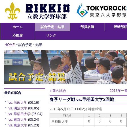
ホーム
試合予定・結果
部員名簿
野球部
応援席
リンク
HOME
> 試合予定・結果
« 前の試合
2013年一
最近の試合
春季リーグ戦 vs.早稲田大学2回戦
vs. 法政大学
(06.16)
vs. 明治大学
(06.05)
2013年5月13日 11時2分 神宮球場
vs. 早稲田大学
(06.04)
TEAM
1
2
3
4
vs. 東京大学
(05.24)
0
0
0
0
早稲田大学
vs. 東京大学
(05.23)