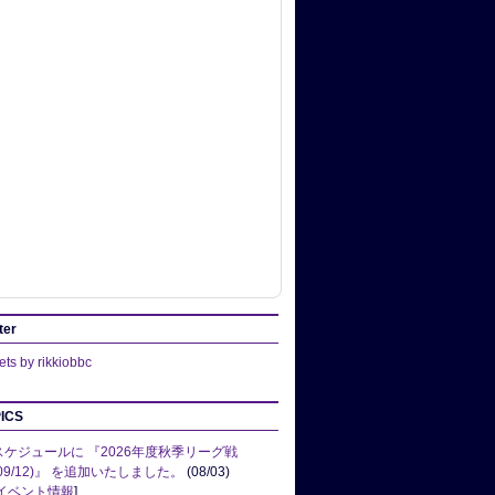
ter
ts by rikkiobbc
ICS
スケジュールに 『2026年度秋季リーグ戦
(09/12)』 を追加いたしました。
(08/03)
イベント情報
]