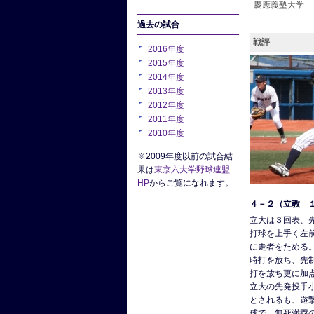
慶應義塾大学
過去の試合
戦評
2016年度
2015年度
2014年度
2013年度
2012年度
2011年度
2010年度
※2009年度以前の試合結
果は
東京六大学野球連盟
HP
からご覧になれます。
４－２（立教 
立大は３回表、
打球を上手く左
に走者をためる
時打を放ち、先
打を放ち更に加点
立大の先発投手
とされるも、遊
球で、無死満塁