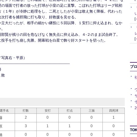
塁の場面で打者の放った打球が小室の足に直撃。こぼれた打球はリーグ戦初
古（１年）が冷静に処理をし、二死としたが小室は敢え無く降板。代わった
は次打者を捕邪飛に打ち取り、好救援を見せる。
[
い立大だったが、相手の細かい継投に５回以降、１安打に抑え込まれ、なか
い。
岡部賢が残りの回を危なげなく無失点に抑え込み、４‐２のまま試合終了。
[
に投手を打ち崩し先勝。開幕戦を白星で飾り好スタートを切った。
／写真右・平原）
---------------------------------------------------------
ブ
勝
１敗
（
選手名
打数
安打
打点
三振
四死球
（
2
0
0
0
1
藤
3
1
1
0
0
原
TOK
0
0
0
0
0
橋