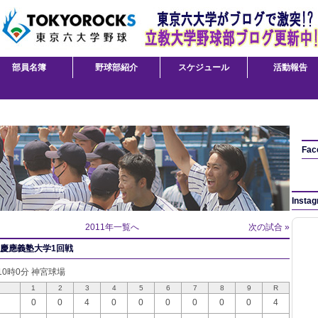
部員名簿
野球部紹介
スケジュール
活動報告
Fac
Insta
2011年一覧へ
次の試合 »
s.慶應義塾大学1回戦
 10時0分 神宮球場
1
2
3
4
5
6
7
8
9
R
0
0
4
0
0
0
0
0
0
4