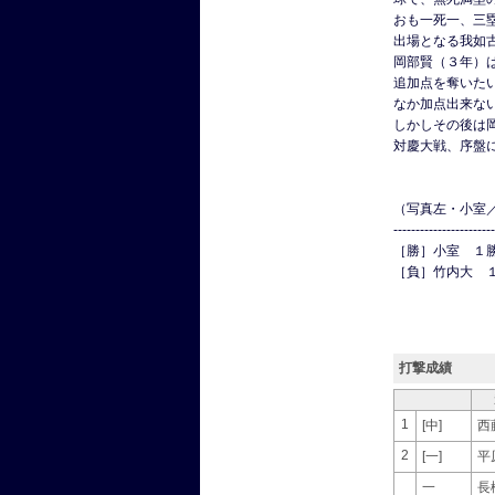
おも一死一、三
出場となる我如
岡部賢（３年）
追加点を奪いた
なか加点出来な
しかしその後は
対慶大戦、序盤
（写真左・小室
-----------------------
［勝］小室 １
［負］竹内大 
打撃成績
1
[中]
西
2
[一]
平
一
長