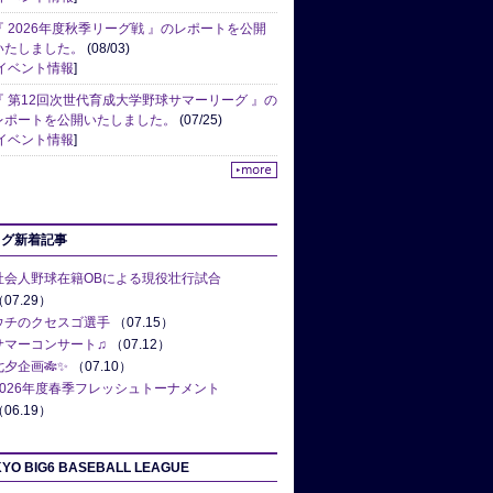
『 2026年度秋季リーグ戦 』のレポートを公開
いたしました。
(08/03)
イベント情報
]
『 第12回次世代育成大学野球サマーリーグ 』の
レポートを公開いたしました。
(07/25)
イベント情報
]
ログ新着記事
社会人野球在籍OBによる現役壮行試合
07.29）
ウチのクセスゴ選手
（07.15）
サマーコンサート♫
（07.12）
七夕企画🎋✨
（07.10）
2026年度春季フレッシュトーナメント
06.19）
YO BIG6 BASEBALL LEAGUE