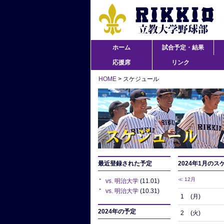
ホーム
試合予定・結果
応援席
リンク
HOME
> スケジュール
最近登録された予定
2024年1月のス
≪ 12月
vs. 明治大学
(11.01)
vs. 明治大学
(10.31)
1
(月)
2024年の予定
2
(火)