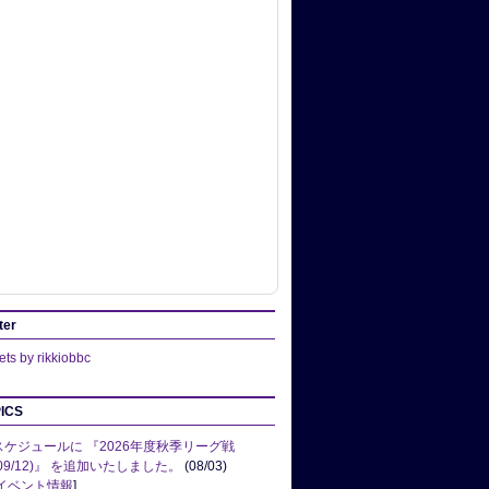
ter
ts by rikkiobbc
ICS
スケジュールに 『2026年度秋季リーグ戦
(09/12)』 を追加いたしました。
(08/03)
イベント情報
]