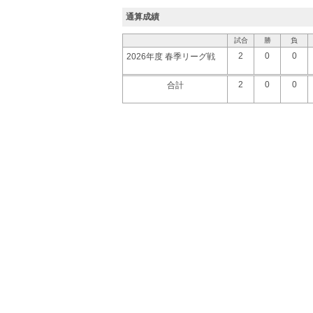
通算成績
試合
勝
負
2
0
0
2026年度 春季リーグ戦
2
0
0
合計