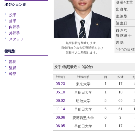
身長/体重
ポジション別
出身地
投手
血液型
捕手
誕生日
内野手
好きな
外野手
野球選手
スタッフ
趣味
無断転載を禁止します。
肖像権は立教大学野球部および
“今”の目
役職別
部員本人に帰属します。
部長
投手成績(最近１０試合)
監督
幹部
対戦日
対戦相手
回
投球
05.23
1
17
東京大学
05.10
1
10
早稲田大学
06.02
5
69
明治大学
11.14
5
61
早稲田大学
06.06
0
3
慶應義塾大学
06.05
1
17
早稲田大学