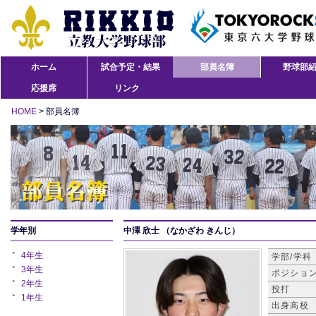
ホーム
試合予定・結果
部員名簿
野球部
応援席
リンク
HOME
> 部員名簿
学年別
中澤 欣士
（なかざわ きんじ）
4年生
学部/学科
3年生
ポジショ
2年生
投打
1年生
出身高校