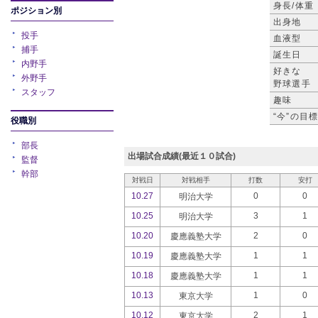
身長/体重
ポジション別
出身地
投手
血液型
捕手
誕生日
内野手
好きな
外野手
野球選手
スタッフ
趣味
“今”の目
役職別
部長
出場試合成績(最近１０試合)
監督
幹部
対戦日
対戦相手
打数
安打
10.27
0
0
明治大学
10.25
3
1
明治大学
10.20
2
0
慶應義塾大学
10.19
1
1
慶應義塾大学
10.18
1
1
慶應義塾大学
10.13
1
0
東京大学
10.12
2
1
東京大学