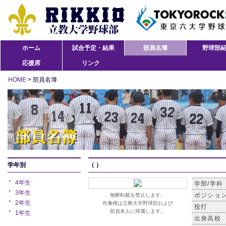
ホーム
試合予定・結果
部員名簿
野球部
応援席
リンク
HOME
> 部員名簿
学年別
（ ）
4年生
学部/学科
3年生
ポジショ
無断転載を禁止します。
2年生
肖像権は立教大学野球部および
投打
部員本人に帰属します。
1年生
出身高校