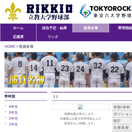
ホーム
試合予定・結果
部員名簿
野球部
応援席
リンク
HOME
> 部員名簿
学年別
（ ）
4年生
学部/学科
3年生
ポジショ
無断転載を禁止します。
2年生
肖像権は立教大学野球部および
投打
部員本人に帰属します。
1年生
出身高校