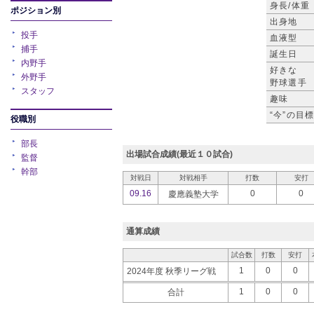
身長/体重
ポジション別
出身地
投手
血液型
捕手
誕生日
内野手
好きな
外野手
野球選手
スタッフ
趣味
“今”の目
役職別
部長
出場試合成績(最近１０試合)
監督
幹部
対戦日
対戦相手
打数
安打
09.16
0
0
慶應義塾大学
通算成績
試合数
打数
安打
1
0
0
2024年度 秋季リーグ戦
1
0
0
合計