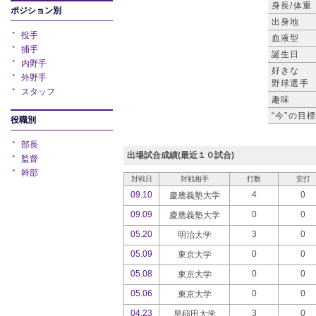
身長/体重
ポジション別
出身地
投手
血液型
捕手
誕生日
内野手
好きな
外野手
野球選手
スタッフ
趣味
“今”の目
役職別
部長
出場試合成績(最近１０試合)
監督
幹部
対戦日
対戦相手
打数
安打
09.10
4
0
慶應義塾大学
09.09
0
0
慶應義塾大学
05.20
3
0
明治大学
05.09
0
0
東京大学
05.08
0
0
東京大学
05.06
0
0
東京大学
04.23
3
0
早稲田大学