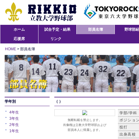
ホーム
試合予定・結果
部員名簿
野球部
応援席
リンク
HOME
> 部員名簿
学年別
（ ）
4年生
学部/学科
3年生
ポジショ
無断転載を禁止します。
2年生
肖像権は立教大学野球部および
投打
部員本人に帰属します。
1年生
出身高校