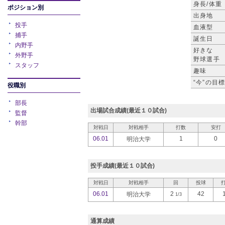
身長/体重
ポジション別
出身地
投手
血液型
捕手
誕生日
内野手
好きな
外野手
野球選手
スタッフ
趣味
“今”の目
役職別
部長
出場試合成績(最近１０試合)
監督
幹部
対戦日
対戦相手
打数
安打
06.01
1
0
明治大学
投手成績(最近１０試合)
対戦日
対戦相手
回
投球
06.01
2
42
明治大学
1/3
通算成績