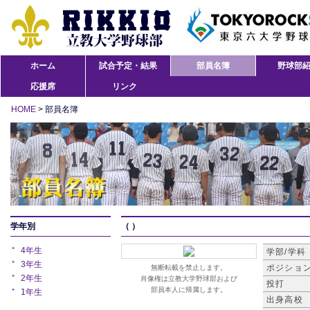
ホーム
試合予定・結果
部員名簿
野球部
応援席
リンク
HOME
> 部員名簿
学年別
（ ）
4年生
学部/学科
3年生
ポジショ
無断転載を禁止します。
2年生
肖像権は立教大学野球部および
投打
部員本人に帰属します。
1年生
出身高校