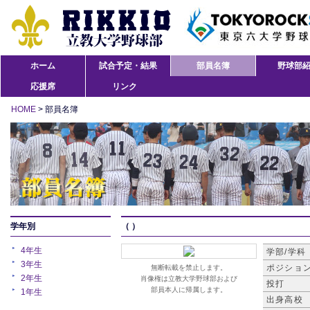
ホーム
試合予定・結果
部員名簿
野球部
応援席
リンク
HOME
> 部員名簿
学年別
（ ）
4年生
学部/学科
3年生
ポジショ
無断転載を禁止します。
2年生
肖像権は立教大学野球部および
投打
部員本人に帰属します。
1年生
出身高校