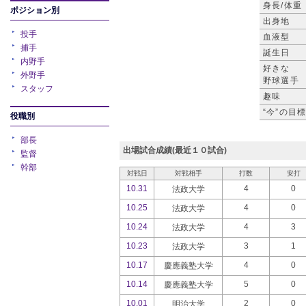
身長/体重
ポジション別
出身地
投手
血液型
捕手
誕生日
内野手
好きな
外野手
野球選手
スタッフ
趣味
“今”の目
役職別
部長
出場試合成績(最近１０試合)
監督
幹部
対戦日
対戦相手
打数
安打
10.31
4
0
法政大学
10.25
4
0
法政大学
10.24
4
3
法政大学
10.23
3
1
法政大学
10.17
4
0
慶應義塾大学
10.14
5
0
慶應義塾大学
10.01
2
0
明治大学