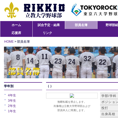
ホーム
試合予定・結果
部員名簿
野球部
応援席
リンク
HOME
> 部員名簿
学年別
（ ）
4年生
学部/学科
3年生
ポジショ
無断転載を禁止します。
2年生
肖像権は立教大学野球部および
投打
部員本人に帰属します。
1年生
出身高校