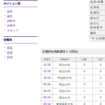
身長/体重
ポジション別
出身地
投手
血液型
捕手
誕生日
内野手
好きな
外野手
野球選手
スタッフ
趣味
“今”の目
役職別
部長
出場試合成績(最近１０試合)
監督
幹部
対戦日
対戦相手
打数
安打
10.28
0
0
明治大学
10.26
0
0
明治大学
10.19
1
0
早稲田大学
05.26
0
0
明治大学
05.25
1
0
明治大学
05.24
0
0
明治大学
05.18
0
0
慶應義塾大学