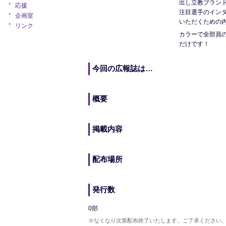
出し立教ブラン
応援
注目選手のイン
企画室
いただくための
リンク
カラーで全部員の
だけです！
今回の広報誌は…
概要
掲載内容
配布場所
発行数
0部
※なくなり次第配布終了いたします。ご了承ください