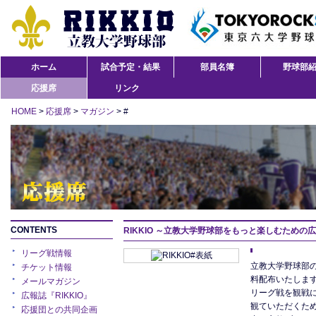
ホーム
試合予定・結果
部員名簿
野球部
応援席
リンク
HOME
>
応援席
>
マガジン
> #
CONTENTS
RIKKIO
～立教大学野球部をもっと楽しむための広
リーグ戦情報
立教大学野球部の
チケット情報
料配布いたしま
メールマガジン
リーグ戦を観戦
広報誌『RIKKIO』
観ていただくた
応援団との共同企画