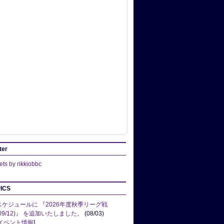
ter
ts by rikkiobbc
ICS
スケジュールに 『2026年度秋季リーグ戦
(09/12)』 を追加いたしました。
(08/03)
イベント情報
]