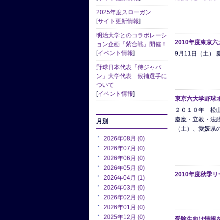
2025年度スローガン
[
サイト更新情報
]
明治大学とのコラボレーシ
2010年度東京
ョン企画『紫合戦』開催！
[
イベント情報
]
9月11日（土） 慶
野球日本代表「侍ジャパ
ン」大学代表 候補選手に
ついて
[
イベント情報
]
東京六大学野球
２０１０年 松
慶應・立教・法
月別
（土）、愛媛県の松
2026年08月 (0)
2026年07月 (0)
2026年06月 (0)
2026年05月 (0)
2010年度秋季
2026年04月 (1)
2026年03月 (0)
2026年02月 (0)
2026年01月 (0)
2025年12月 (0)
受験生向け情報