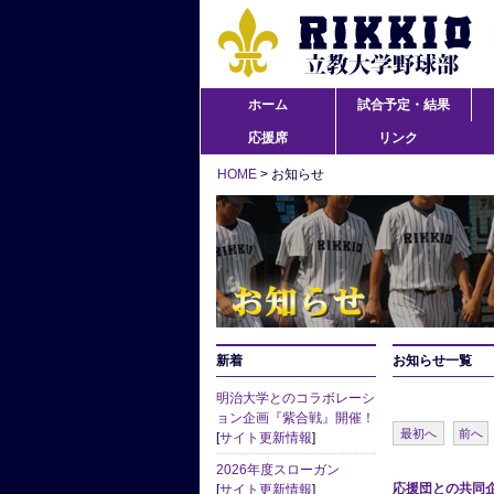
ホーム
試合予定・結果
応援席
リンク
HOME
> お知らせ
新着
お知らせ一覧
明治大学とのコラボレーシ
ョン企画『紫合戦』開催！
最初へ
前へ
[
サイト更新情報
]
2026年度スローガン
応援団との共同
[
サイト更新情報
]