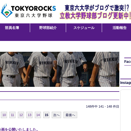
部員名簿
野球部紹介
スケジュール
活動報告
Fac
Insta
148件中 141 - 148 件目
10
11
12
13
14
15
次へ
最後へ
企画を公開いたしました。