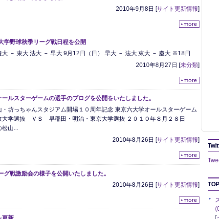
2010年9月8日
[
サイト更新情報
]
六大学野球秋季リーグ戦日程を公開
大 － 東大 法大 － 早大 9月12日（日） 早大 － 法大 東大 － 慶大 ※18日...
2010年8月27日
[
未分類
]
オールスターゲームの選手のブログを公開をいたしました。
山・坊っちゃんスタジアム開場１０周年記念 東京六大学オールスターゲーム
政大学選抜 ＶＳ 早稲田・明治・東京大学選抜 ２０１０年８月２８日
山...
2010年8月26日
[
サイト更新情報
]
Twit
Twee
リーグ戦激励会の様子を公開いたしました。
TOP
2010年8月26日
[
サイト更新情報
]
[
を更新