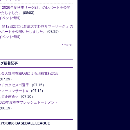
『 2026年度秋季リーグ戦 』のレポートを公開
いたしました。
(08/03)
イベント情報
]
『 第12回次世代育成大学野球サマーリーグ 』の
レポートを公開いたしました。
(07/25)
イベント情報
]
ログ新着記事
社会人野球在籍OBによる現役壮行試合
07.29）
ウチのクセスゴ選手
（07.15）
サマーコンサート♫
（07.12）
七夕企画🎋✨
（07.10）
2026年度春季フレッシュトーナメント
06.19）
YO BIG6 BASEBALL LEAGUE