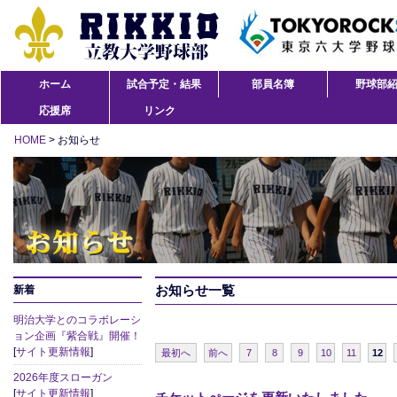
ホーム
試合予定・結果
部員名簿
野球部
応援席
リンク
HOME
> お知らせ
お知らせ一覧
新着
明治大学とのコラボレーシ
ョン企画『紫合戦』開催！
[
サイト更新情報
]
最初へ
前へ
7
8
9
10
11
12
2026年度スローガン
[
サイト更新情報
]