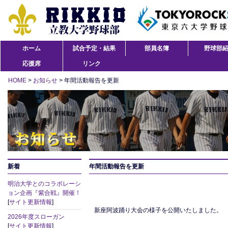
ホーム
試合予定・結果
部員名簿
野球部
応援席
リンク
HOME
>
お知らせ
> 年間活動報告を更新
新着
年間活動報告を更新
明治大学とのコラボレーシ
ョン企画『紫合戦』開催！
[
サイト更新情報
]
新座阿波踊り大会の様子を公開いたしました。
2026年度スローガン
[
サイト更新情報
]