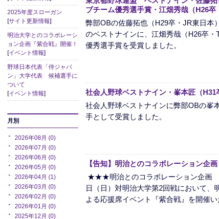
東京都野球連盟 ベストナイン・佐藤拓也
ブチーム優秀選手賞・江畑秀哉（H26卒・
2025年度スローガン
[
サイト更新情報
]
弊部OBの佐藤拓也（H29卒・JR東日
のベストナインに、江畑秀哉（H26卒・T
明治大学とのコラボレーシ
ョン企画『紫合戦』開催！
優秀選手賞を受賞しました。
[
イベント情報
]
野球日本代表「侍ジャパ
ン」大学代表 候補選手に
ついて
社会人野球ベストナイン・峯本匠（H31
[
イベント情報
]
社会人野球ベストナインに弊部OBの峯本
手として受賞しました。
月別
2026年08月 (0)
2026年07月 (0)
2026年06月 (0)
【告知】明治とのコラボレーション企画
2026年05月 (0)
★★★明治とのコラボレーション企画 『
2026年04月 (1)
2026年03月 (0)
日（日）対明治大学第2回戦において、
2026年02月 (0)
よる応援席イベント『紫合戦』を開催いたし
2026年01月 (0)
2025年12月 (0)