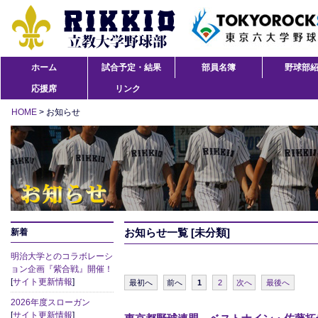
ホーム
試合予定・結果
部員名簿
野球部
応援席
リンク
HOME
> お知らせ
お知らせ一覧 [未分類]
新着
明治大学とのコラボレーシ
ョン企画『紫合戦』開催！
[
サイト更新情報
]
最初へ
前へ
1
2
次へ
最後へ
2026年度スローガン
[
サイト更新情報
]