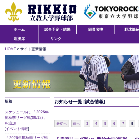
ホーム
試合予定・結果
部員名簿
野球部
応援席
リンク
HOME
> サイト更新情報
お知らせ一覧 [試合情報]
新着
スケジュールに 『 2026年
度秋季リーグ戦(09/12) 』
を追加
最初へ
前へ
3
4
5
6
7
8
[
イベント情報
]
『 2026年度秋季リーグ戦