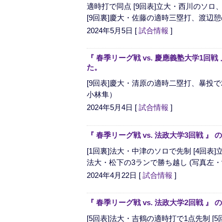
適時打で同点 [9回表]立大・西川のソ
[9回裏]慶大・佐藤の適時三塁打、渡辺憩の
2024年5月5日
[
試合情報
]
『 春季リーグ戦 vs. 慶應義塾大学1回
た。
[9回表]慶大・清原の適時二塁打、暴投で
小林隼）
2024年5月4日
[
試合情報
]
『 春季リーグ戦 vs. 法政大学3回戦 
[1回裏]法大・中津のソロで先制 [4回表]
法大・松下の3ランで勝ち越し (写真左・
2024年4月22日
[
試合情報
]
『 春季リーグ戦 vs. 法政大学2回戦 
[5回表]法大・吉鶴の適時打で1点先制 [5