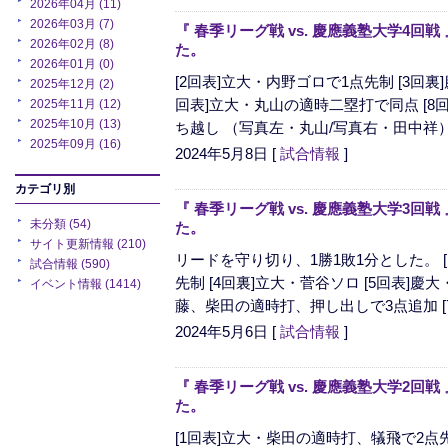
2026年04月 (11)
2026年03月 (7)
『 春季リーグ戦 vs. 慶應義塾大学4回
2026年02月 (8)
た。
2026年01月 (0)
[2回表]立大・内野ゴロで1点先制 [3回裏
2025年12月 (2)
回表]立大・丸山の適時二塁打で同点 [8
2025年11月 (12)
2025年10月 (13)
ち越し （写真左・丸山/写真右・田中祥
2025年09月 (16)
2024年5月8日
[
試合情報
]
カテゴリ別
『 春季リーグ戦 vs. 慶應義塾大学3回
未分類 (54)
た。
サイト更新情報 (210)
リードを守り切り、1勝1敗1分とした。 
試合情報 (590)
先制 [4回裏]立大・菅谷ソロ [5回表]慶
イベント情報 (1414)
藤、柴田の適時打、押し出しで3点追加 [7回
2024年5月6日
[
試合情報
]
『 春季リーグ戦 vs. 慶應義塾大学2回
た。
[1回表]立大・柴田の適時打、犠飛で2点先