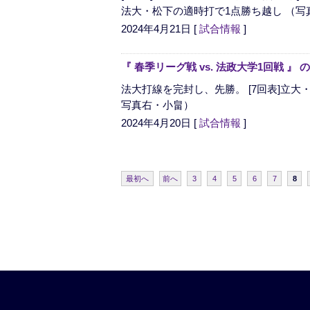
法大・松下の適時打で1点勝ち越し （写
2024年4月21日
[
試合情報
]
『 春季リーグ戦 vs. 法政大学1回戦 
法大打線を完封し、先勝。 [7回表]立大
写真右・小畠）
2024年4月20日
[
試合情報
]
最初へ
前へ
3
4
5
6
7
8