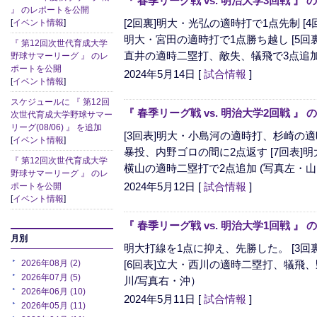
『 春季リーグ戦 vs. 明治大学3回戦 
』 のレポートを公開
[2回裏]明大・光弘の適時打で1点先制 [4
[
イベント情報
]
明大・宮田の適時打で1点勝ち越し [5回裏
『 第12回次世代育成大学
直井の適時二塁打、敵失、犠飛で3点追加 
野球サマーリーグ 』 のレ
ポートを公開
2024年5月14日
[
試合情報
]
[
イベント情報
]
スケジュールに 『 第12回
『 春季リーグ戦 vs. 明治大学2回戦 
次世代育成大学野球サマー
リーグ(08/06) 』 を追加
[3回表]明大・小島河の適時打、杉崎の適時
[
イベント情報
]
暴投、内野ゴロの間に2点返す [7回表]明
『 第12回次世代育成大学
横山の適時二塁打で2点追加 (写真左・山
野球サマーリーグ 』 のレ
2024年5月12日
[
試合情報
]
ポートを公開
[
イベント情報
]
『 春季リーグ戦 vs. 明治大学1回戦 
月別
明大打線を1点に抑え、先勝した。 [3回
2026年08月 (2)
[6回表]立大・西川の適時二塁打、犠飛
2026年07月 (5)
川/写真右・沖）
2026年06月 (10)
2024年5月11日
[
試合情報
]
2026年05月 (11)