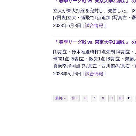
『 春季リーグ戦 vs. 東京大学2回戦 
立大が東大打線を完封し、先勝した。 [
[7回裏]立大・犠飛で1点追加 (写真左・
2023年5月8日
[
試合情報
]
『 春季リーグ戦 vs. 東京大学1回戦 
[1表]立・鈴木唯適時打1点先制 [4表]立
球間1点 [5表]立・敵失1点 [6表]立・齋
真満塁弾同点 (写真左・西川侑/写真右・戦
2023年5月6日
[
試合情報
]
最初へ
前へ
6
7
8
9
10
11