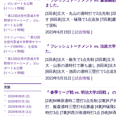
『 フレッシュトーナメント vs. 慶應義
』 のレポートを公開
ました。
[
イベント情報
]
[1回表]立大・丸山の適時打で2点先制 [
『 第12回次世代育成大学
す [6回表]立大・犠飛で1点追加 [7回
野球サマーリーグ 』 のレ
で逆転
ポートを公開
[
イベント情報
]
2023年6月19日
[
試合情報
]
スケジュールに 『 第12回
次世代育成大学野球サマー
『 フレッシュトーナメント vs. 法政大
リーグ(08/06) 』 を追加
た。
[
イベント情報
]
『 第12回次世代育成大学
[1回表]法大・敵失で1点先制 [2回裏]立
野球サマーリーグ 』 のレ
大・山形の適時打で勝ち越し [6回表]
ポートを公開
[8回表]法大・池田の適時三塁打で1点追加
[
イベント情報
]
2023年5月31日
[
試合情報
]
月別
『 春季リーグ戦 vs. 明治大学2回戦 
2026年08月 (2)
[2表]M榊原適時二塁打1点先制 [2裏]R
2026年07月 (5)
打、飯森適時三塁打4点勝越 [4裏]R犠飛
2026年06月 (10)
2026年05月 (11)
時打3点 [7裏]R西川侑適時打1点 [9表]M