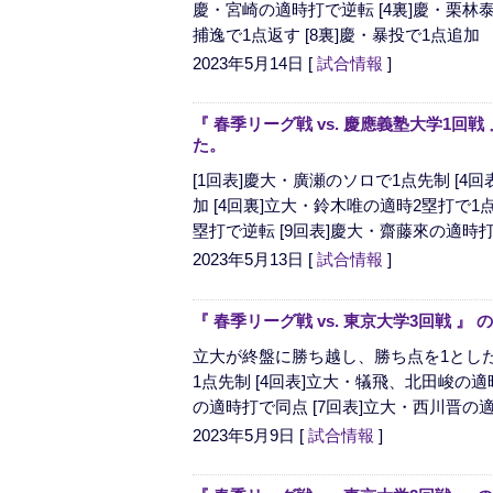
慶・宮崎の適時打で逆転 [4裏]慶・栗林泰
捕逸で1点返す [8裏]慶・暴投で1点追加 
2023年5月14日
[
試合情報
]
『 春季リーグ戦 vs. 慶應義塾大学1回
た。
[1回表]慶大・廣瀬のソロで1点先制 [4
加 [4回裏]立大・鈴木唯の適時2塁打で1
塁打で逆転 [9回表]慶大・齋藤來の適時打で
2023年5月13日
[
試合情報
]
『 春季リーグ戦 vs. 東京大学3回戦 
立大が終盤に勝ち越し、勝ち点を1とした
1点先制 [4回表]立大・犠飛、北田峻の適
の適時打で同点 [7回表]立大・西川晋の適
2023年5月9日
[
試合情報
]