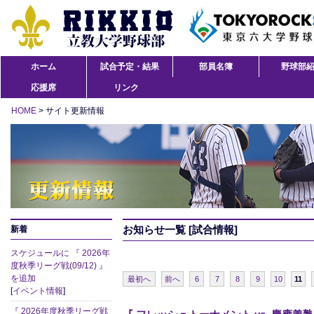
ホーム
試合予定・結果
部員名簿
野球部
応援席
リンク
HOME
> サイト更新情報
お知らせ一覧 [試合情報]
新着
スケジュールに 『 2026年
度秋季リーグ戦(09/12) 』
を追加
最初へ
前へ
6
7
8
9
10
11
[
イベント情報
]
『 2026年度秋季リーグ戦