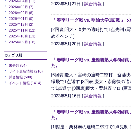
2026年04月 (11)
2023年5月21日
[
試合情報
]
2026年03月 (7)
2026年02月 (8)
2026年01月 (0)
『 春季リーグ戦 vs. 明治大学1回戦 
2025年12月 (2)
[2回裏]明大・直井の適時打で1点先制 
2025年11月 (12)
めるベンチ)
2025年10月 (13)
2025年09月 (16)
2023年5月20日
[
試合情報
]
カテゴリ別
『 春季リーグ戦 vs. 慶應義塾大学3回
た。
未分類 (54)
サイト更新情報 (210)
[6回表]慶大・宮崎の適時二塁打、斎藤快の
試合情報 (590)
犠飛で1点返す [8回表]慶大・斎藤快の適
イベント情報 (1414)
で1点返す [9回表]慶大・栗林泰ソロ (写真
2023年5月16日
[
試合情報
]
『 春季リーグ戦 vs. 慶應義塾大学2回
た。
[1裏]慶・栗林泰の適時二塁打で1点先制 [