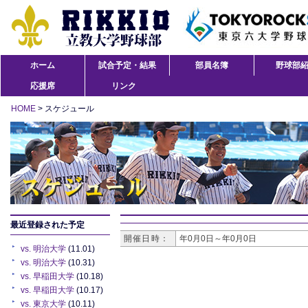
ホーム
試合予定・結果
部員名簿
野球部
応援席
リンク
HOME
> スケジュール
最近登録された予定
開催日時：
年0月0日～年0月0日
vs. 明治大学
(11.01)
vs. 明治大学
(10.31)
vs. 早稲田大学
(10.18)
vs. 早稲田大学
(10.17)
vs. 東京大学
(10.11)