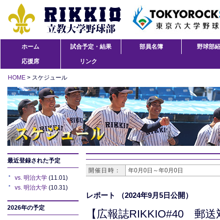
ホーム
試合予定・結果
部員名簿
野球部
応援席
リンク
HOME
> スケジュール
最近登録された予定
開催日時：
年0月0日～年0月0日
vs. 明治大学
(11.01)
vs. 明治大学
(10.31)
レポート
（2024年9月5日公開）
2026年の予定
【広報誌RIKKIO#40 