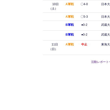
10日
A軍戦
〇4-0
日本大
（土）
A軍戦
〇5-3
日本大
B軍戦
●0-2
武蔵大
B軍戦
●0-2
武蔵大
11日
A軍戦
中止
東海大
（日）
活動レポート