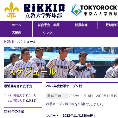
ホーム
試合予定・結果
部員名簿
野球部
応援席
リンク
HOME
> スケジュール
最近登録された予定
2022年度秋季オープン戦
vs. 明治大学
(11.01)
開催日時：
2022年11月18日～2022年12月1
vs. 明治大学
(10.31)
秋季オープン戦日程を公開いたしました。
2026年の予定
レポート
（2022年11月18日公開）