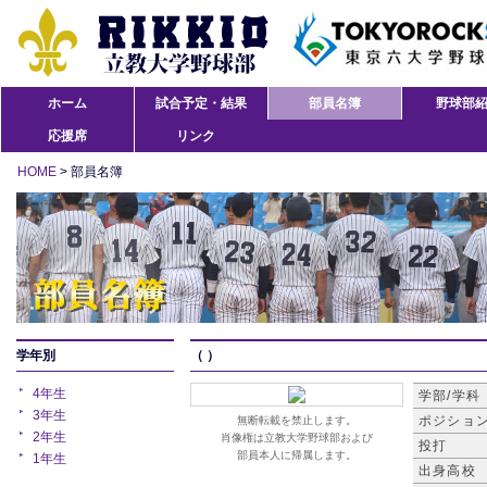
ホーム
試合予定・結果
部員名簿
野球部
応援席
リンク
HOME
> 部員名簿
学年別
（ ）
4年生
学部/学科
3年生
ポジショ
無断転載を禁止します。
2年生
肖像権は立教大学野球部および
投打
部員本人に帰属します。
1年生
出身高校