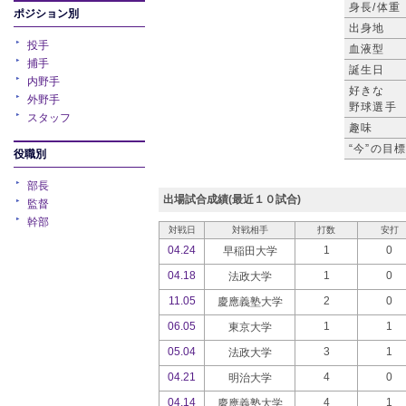
身長/体重
ポジション別
出身地
投手
血液型
捕手
誕生日
内野手
好きな
外野手
野球選手
スタッフ
趣味
“今”の目
役職別
部長
出場試合成績(最近１０試合)
監督
幹部
対戦日
対戦相手
打数
安打
04.24
1
0
早稲田大学
04.18
1
0
法政大学
11.05
2
0
慶應義塾大学
06.05
1
1
東京大学
05.04
3
1
法政大学
04.21
4
0
明治大学
04.14
4
1
慶應義塾大学