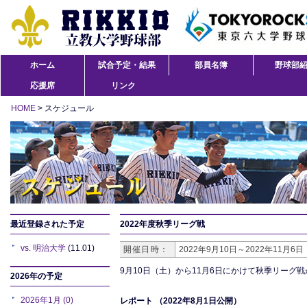
ホーム
試合予定・結果
部員名簿
野球部
応援席
リンク
HOME
> スケジュール
最近登録された予定
2022年度秋季リーグ戦
vs. 明治大学
(11.01)
開催日時：
2022年9月10日～2022年11月6日
9月10日（土）から11月6日にかけて秋季リーグ
2026年の予定
2026年1月 (0)
レポート
（2022年8月1日公開）