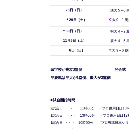
23日（日）
法大 5－0 
＊29日（土）
立大
0－1
明
＊30日（日）
明大 4－2
11月5日（土）
慶大 4－5 
6
日（日
）
早大
9－6 慶
頭字校が先攻3塁側 開会式 ・・・ 
早慶戦は早大が1塁側、慶大が3塁側
■試合開始時間
2試合日 ・・・ 11時00分 （プロ併用日は
1試合日 ・・・ 13時00分 （プロ併用日は12
1試合日 ・・・ 10時00分 （プロ野球日本シ