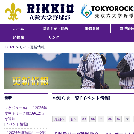
ホーム
試合予定・結果
部員名簿
野球部
応援席
リンク
HOME
> サイト更新情報
お知らせ一覧 [イベント情報]
新着
スケジュールに 『 2026年
度秋季リーグ戦(09/12) 』
を追加
最初へ
前へ
83
84
85
86
87
88
[
イベント情報
]
『 2026年度秋季リーグ戦