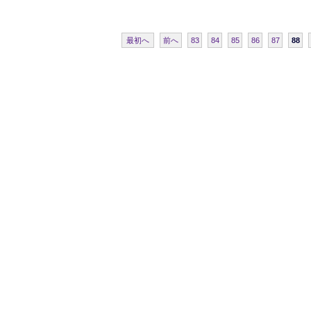
最初へ
前へ
83
84
85
86
87
88