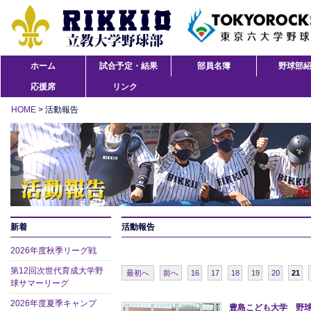
ホーム
試合予定・結果
部員名簿
野球部
応援席
リンク
HOME
> 活動報告
新着
活動報告
2026年度秋季リーグ戦
第12回次世代育成大学野
最初へ
前へ
16
17
18
19
20
21
球サマーリーグ
2026年度夏季キャンプ
豊島こども大学 野