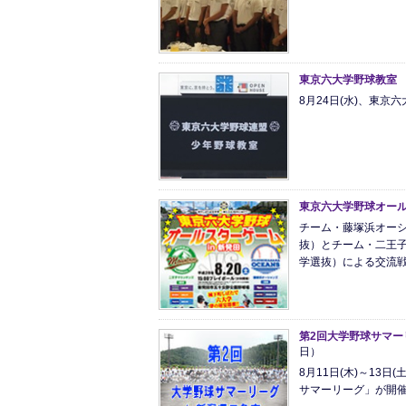
東京六大学野球教室
8月24日(水)、東
東京六大学野球オー
チーム・藤塚浜オー
抜）とチーム・二王子
学選抜）による交流
第2回大学野球サマー
日）
8月11日(木)～13
サマーリーグ」が開