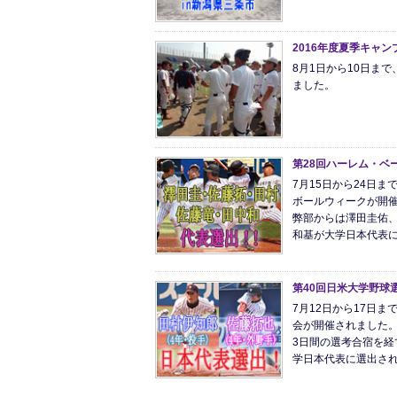
2016年度夏季キャン
8月1日から10日ま
ました。
第28回ハーレム・ベ
7月15日から24日
ボールウィークが開
弊部からは澤田圭佑
和基が大学日本代表
第40回日米大学野球
7月12日から17日
会が開催されました
3日間の選考合宿を
学日本代表に選出さ